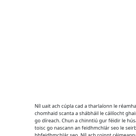
Níl uait ach cúpla cad a tharlaíonn le réamha
chomhaid scanta a shábháil le cáilíocht ghai
go díreach. Chun a chinntiú gur féidir le hú
toisc go nascann an feidhmchlár seo le seirbh
bhfeidhmchlár seo. Níl ach roinnt céimeanna 