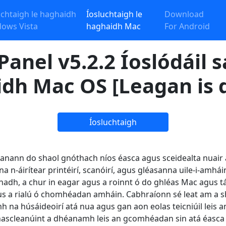
uchtaigh le haghaidh
Íosluchtaigh le
Download
ows Vista
haghaidh Mac
For Android
anel v5.2.2 Íoslódáil sa
dh Mac OS [Leagan is 
Íosluchtaigh
anann do shaol gnóthach níos éasca agus sceidealta nuair a
lena n-áirítear printéirí, scanóirí, agus gléasanna uile-i-amh
dh, a chur in eagar agus a roinnt ó do ghléas Mac agus tá r
s a rialú ó chomhéadan amháin. Cabhraíonn sé leat am a s
h na húsáideoirí atá nua agus gan aon eolas teicniúil leis an
ascleanúint a dhéanamh leis an gcomhéadan sin atá éasca 