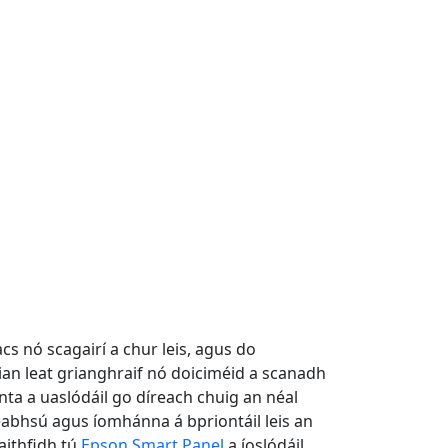
cs nó scagairí a chur leis, agus do
mian leat grianghraif nó doiciméid a scanadh
nta a uaslódáil go díreach chuig an néal
fheabhsú agus íomhánna á bpriontáil leis an
aithfidh tú
Epson Smart Panel
a íoslódáil