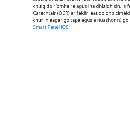
chuig do ríomhaire agus ina dhiaidh sin, is fé
Carachtair (OCR) ar féidir leat do dhoiciméid
chur in eagar go tapa agus a nuashonrú go h
Smart Panel iOS
.