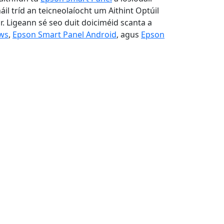
háil tríd an teicneolaíocht um Aithint Optúil
ar. Ligeann sé seo duit doiciméid scanta a
ws
,
Epson Smart Panel Android
, agus
Epson