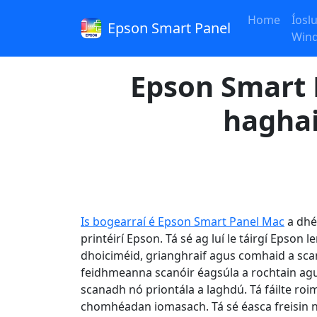
Home
Íosl
Epson Smart Panel
Wind
Epson Smart P
haghai
Is bogearraí é Epson Smart Panel Mac
a dhé
printéirí Epson. Tá sé ag luí le táirgí Epson 
dhoiciméid, grianghraif agus comhaid a scana
feidhmeanna scanóir éagsúla a rochtain agu
scanadh nó priontála a laghdú. Tá fáilte roim
chomhéadan iomasach. Tá sé éasca freisin n