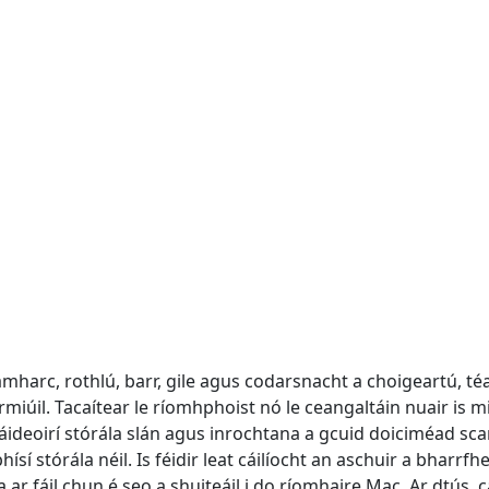
mharc, rothlú, barr, gile agus codarsnacht a choigeartú, téa
rmiúil. Tacaítear le ríomhphoist nó le ceangaltáin nuair is 
sáideoirí stórála slán agus inrochtana a gcuid doiciméad sca
ísí stórála néil. Is féidir leat cáilíocht an aschuir a bharr
ar fáil chun é seo a shuiteáil i do ríomhaire Mac. Ar dtús, c