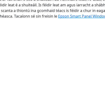
idir leat é a shuiteáil. Is féidir leat am agus iarracht a sháb
 scanta a thiontú ina gcomhaid téacs is féidir a chur in eag
éasca. Tacaíonn sé sin freisin le
Epson Smart Panel Windo