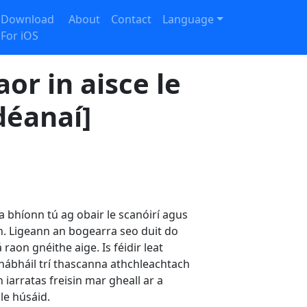
Download
About
Contact
Language
For iOS
or in aisce le
déanaí]
 bhíonn tú ag obair le scanóirí agus
áin. Ligeann an bogearra seo duit do
aon gnéithe aige. Is féidir leat
hábháil trí thascanna athchleachtach
 iarratas freisin mar gheall ar a
le húsáid.