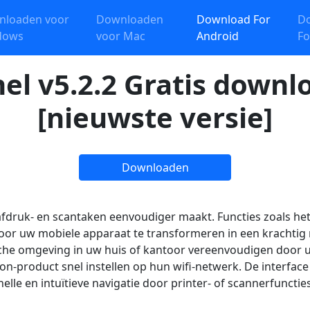
nloaden voor
Downloaden
Download For
D
dows
voor Mac
Android
Fo
el v5.2.2 Gratis downl
[nieuwste versie]
Downloaden
 afdruk- en scantaken eenvoudiger maakt. Functies zoals h
oor uw mobiele apparaat te transformeren in een kracht
sche omgeving in uw huis of kantoor vereenvoudigen door 
-product snel instellen op hun wifi-netwerk. De interface
elle en intuïtieve navigatie door printer- of scannerfunct