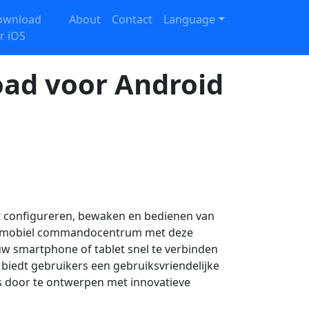
ownload
About
Contact
Language
r iOS
oad voor Android
et configureren, bewaken en bedienen van
ig mobiel commandocentrum met deze
uw smartphone of tablet snel te verbinden
 biedt gebruikers een gebruiksvriendelijke
ies door te ontwerpen met innovatieve