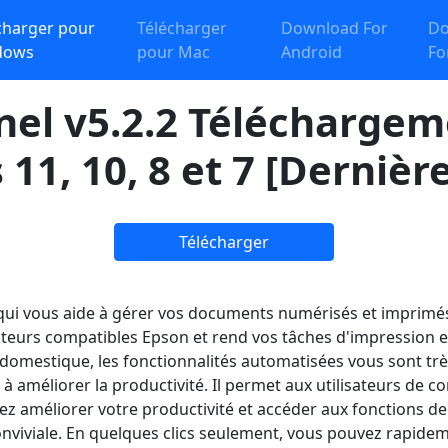
charger pour
Télécharger
Download For
Do
dows
pour Mac
Android
Fo
el v5.2.2 Téléchargem
1, 10, 8 et 7 [Dernièr
Télécharger
 qui vous aide à gérer vos documents numérisés et imprimés, 
cteurs compatibles Epson et rend vos tâches d'impression e
domestique, les fonctionnalités automatisées vous sont très 
à améliorer la productivité. Il permet aux utilisateurs de c
z améliorer votre productivité et accéder aux fonctions d
onviviale. En quelques clics seulement, vous pouvez rapide