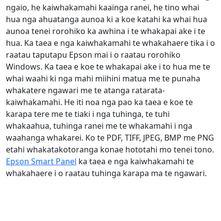
ngaio, he kaiwhakamahi kaainga ranei, he tino whai
hua nga ahuatanga aunoa ki a koe katahi ka whai hua
aunoa tenei rorohiko ka awhina i te whakapai ake i te
hua. Ka taea e nga kaiwhakamahi te whakahaere tika i o
raatau taputapu Epson mai i o raatau rorohiko
Windows. Ka taea e koe te whakapai ake i to hua me te
whai waahi ki nga mahi miihini matua me te punaha
whakatere ngawari me te atanga ratarata-
kaiwhakamahi. He iti noa nga pao ka taea e koe te
karapa tere me te tiaki i nga tuhinga, te tuhi
whakaahua, tuhinga ranei me te whakamahi i nga
waahanga whakarei. Ko te PDF, TIFF, JPEG, BMP me PNG
etahi whakatakotoranga konae hototahi mo tenei tono.
Epson Smart Panel
ka taea e nga kaiwhakamahi te
whakahaere i o raatau tuhinga karapa ma te ngawari.