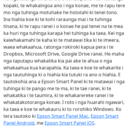
kopaki, te whakaingoa ano i nga konae, me te rapu tere
mo nga tuhinga motuhake he hototahi ki tenei tono.
Ina hiahia koe ki te kohi raraunga mai i te tuhinga
tinana, ki te rapu ranei i o konae he pai tenei na te mea
ka huri nga tuhinga karapa hei tuhinga ka taea. Kei nga
kaiwhakamahi te kaha ki te matawai tika ki te imeera,
waea whakaahua, ratonga rokiroki kapua pera i te
Dropbox, Microsoft Drive, Google Drive ranei. He maha
nga taputapu whakatika kia pai ake te ahua o nga
whakaahua kua karapahia. Ka taea e koe te whakarite i
nga tautuhinga ki o hiahia kia tutuki ra ano o hiahia. E
tautokohia ana a Epson Smart Panel ki te matawai i nga
tuhinga ki te pango me te ma, ki te tae ranei, ki te
whakatika i te taumira, ki te whakarereke ranei i te
whakatakotoranga konae. I roto i nga huarahi ngawari,
ka taea e koe te whakauru ki to rorohiko Windows. Ko
tera tautoko ki
Epson Smart Panel Mac
,
Epson Smart
Panel Android
, me
Epson Smart Panel iOS
.