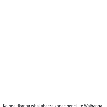
Ko nga tikanga whakahaere konae penei i te Waihanga