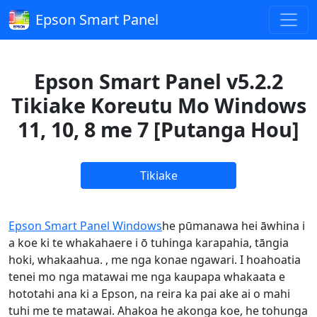
Epson Smart Panel
Epson Smart Panel v5.2.2
Tikiake Koreutu Mo Windows
11, 10, 8 me 7 [Putanga Hou]
Tikiake
Epson Smart Panel Windows
he pūmanawa hei āwhina i
a koe ki te whakahaere i ō tuhinga karapahia, tāngia
hoki, whakaahua. , me nga konae ngawari. I hoahoatia
tenei mo nga matawai me nga kaupapa whakaata e
hototahi ana ki a Epson, na reira ka pai ake ai o mahi
tuhi me te matawai. Ahakoa he akonga koe, he tohunga