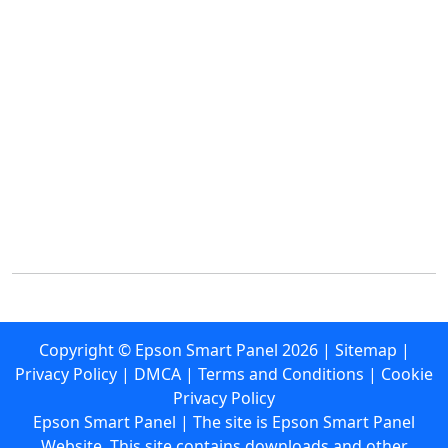
Copyright ©
Epson Smart Panel
2026
|
Sitemap
|
Privacy Policy
|
DMCA
|
Terms and Conditions
|
Cookie
Privacy Policy
Epson Smart Panel | The site is Epson Smart Panel
Website. This site contains downloads and other