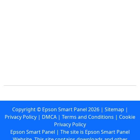
Copyright ©
Epson Smart Panel
2026
|
Sitemap
|
Privacy Policy
|
DMCA
|
Terms and Conditions
|
Cookie
Privacy Policy
Epson Smart Panel | The site is Epson Smart Panel
Website. This site contains downloads and other