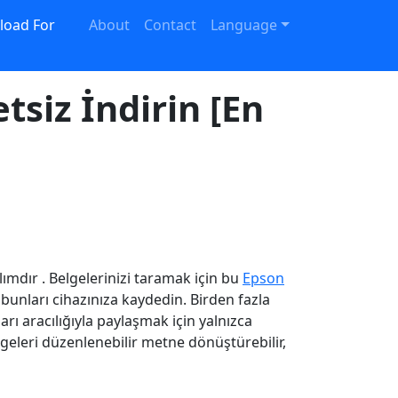
oad For
About
Contact
Language
tsiz İndirin [En
ımdır . Belgelerinizi taramak için bu
Epson
bunları cihazınıza kaydedin. Birden fazla
ı aracılığıyla paylaşmak için yalnızca
lgeleri düzenlenebilir metne dönüştürebilir,