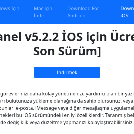
ows İçin
Mac için
Download For
Downl
İndir
Android
iOS
el v5.2.2 İOS için Ücre
Son Sürüm]
İndirmek
görevlerinizi daha kolay yönetmenize yardımcı olan bir yazıl
unları bulutunuza yükleme olanağına da sahip olursunuz. veya 
bunları e-posta, iMessage veya diğer mesajlaşma uygulamalar
nekleri bu iOS sürümündeki en iyi özelliklerdir. Taranmış be
de değişiklik veya düzeltme yapmanızı kolaylaştırabilirsiniz.